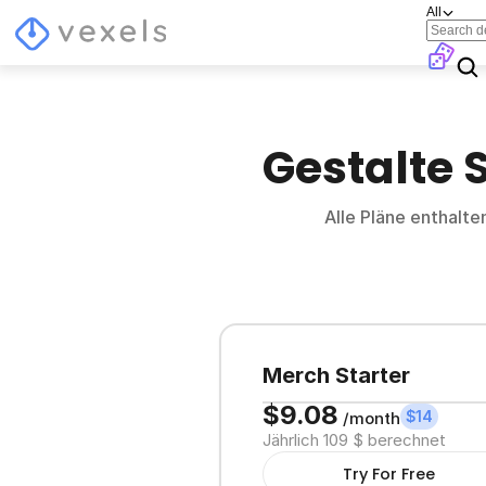
All
Gestalte 
Alle Pläne enthalte
Merch Starter
$9.08
$14
/month
Jährlich 109 $ berechnet
Try For Free