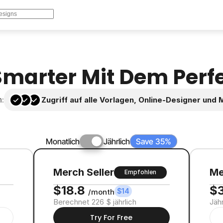
Smarter Mit Dem Perf
n:
Zugriff auf alle Vorlagen, Online-Designer un
Monatlich
Jährlich
Save 35%
Merch Seller
Me
Empfohlen
$18.8 
$3
$14
/month
Berechnet 226 $ jährlich
Jäh
Try For Free