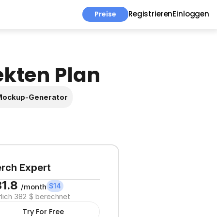
Registrieren
Einloggen
Preise
ekten Plan
d Mockup-Generator
rch Expert
1.8 
$14
/month
rlich 382 $ berechnet
Try For Free