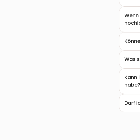
Wenn i
hochl
Könne
Was s
Kann i
habe?
Darf i