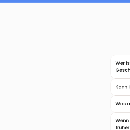
Wer is
Gesc
Kann 
Was m
Wenn 
früher