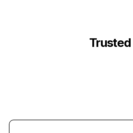
Trusted
Ein 
Sichern Sie sich l