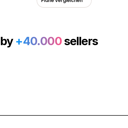
Pläne vergleichen
 by
+40.000
sellers
Leben lang kreativ sein
einmaligen Preis
ebenslangen Zugang ohne wiederkehrende Gebühre